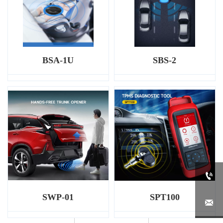
BSA-1U
SBS-2

SWP-01
SPT100
