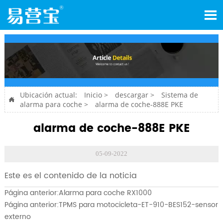

Ubicación actual:
Inicio
>
descargar
>
Sistema de

alarma para coche
>
alarma de coche-888E PKE
alarma de coche-888E PKE
05-09-2022
Este es el contenido de la noticia
Página anterior:
Alarma para coche RX1000
Página anterior:
TPMS para motocicleta-ET-910-BES152-sensor
externo