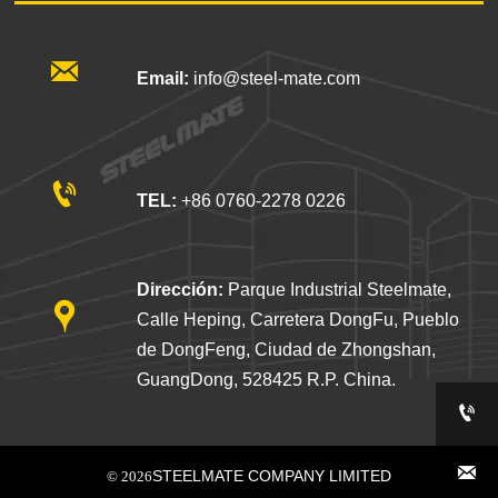

Email:
info@steel-mate.com

TEL:
+86 0760-2278 0226
Dirección:
Parque Industrial Steelmate,

Calle Heping, Carretera DongFu, Pueblo
de DongFeng, Ciudad de Zhongshan,
GuangDong, 528425 R.P. China.


STEELMATE COMPANY LIMITED
© 2026