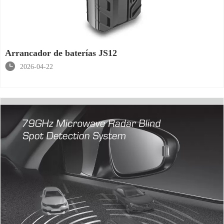
Arrancador de baterías JS12

2026-04-22