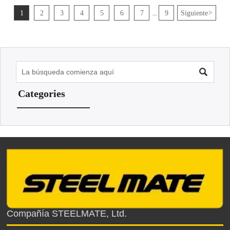
1
2
3
4
5
6
7
9
Siguiente
>
...

Categories
Compañía STEELMATE, Ltd.