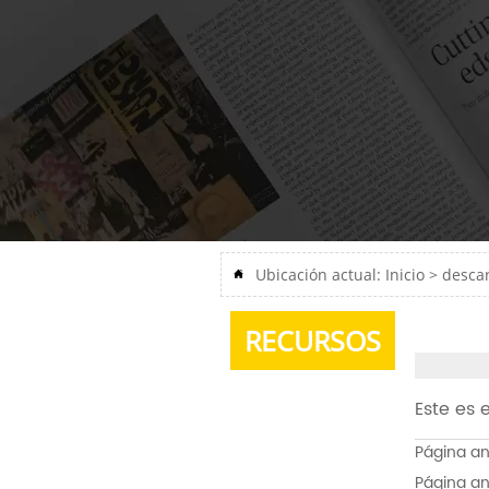
Ubicación actual:
Inicio
>
desca

RECURSOS
Este es 
Página an
Página an