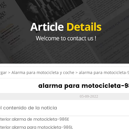
rgar
>
Alarma para motocicleta y coche
>
alarma para motocicleta-
alarma para motocicleta-9
05-09-2022
el contenido de la noticia
terior:
alarma de motocicleta-986E
terior:
alarma para motocicleta-986L