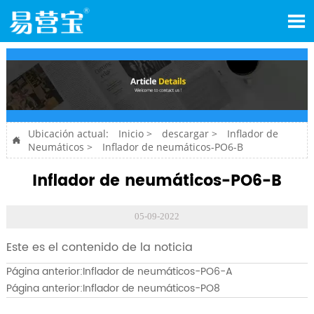

Ubicación actual:
Inicio
>
descargar
>
Inflador de

Neumáticos
>
Inflador de neumáticos-PO6-B
Inflador de neumáticos-PO6-B
05-09-2022
Este es el contenido de la noticia
Página anterior:
Inflador de neumáticos-PO6-A
Página anterior:
Inflador de neumáticos-PO8