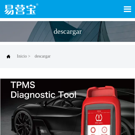

descargar

Inicio
>
descargar