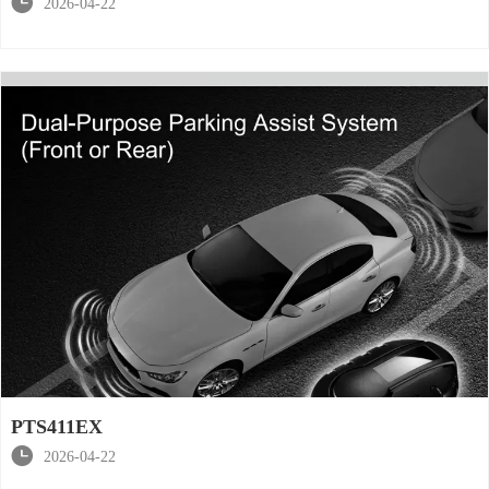

2026-04-22
PTS411EX

2026-04-22