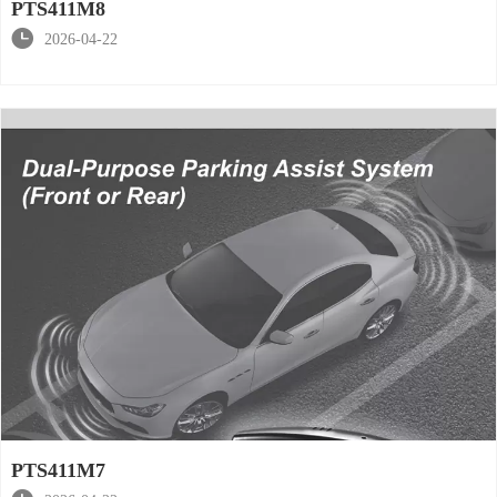
PTS411M8

2026-04-22
PTS411M7