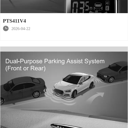
PTS411V4

2026-04-22