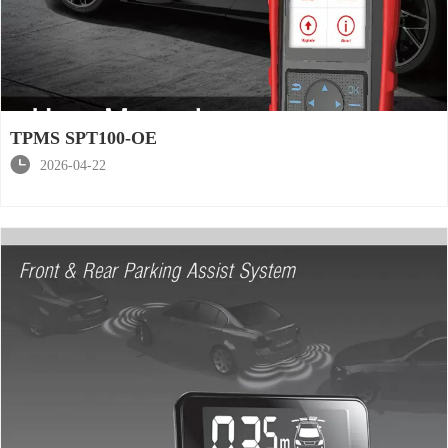
TPMS SPT100-OE

2026-04-22