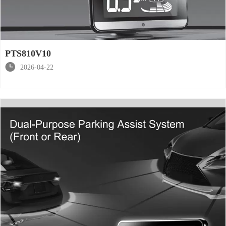
PTS810V10

2026-04-22