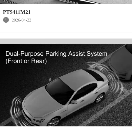
PTS411M21

2026-04-22