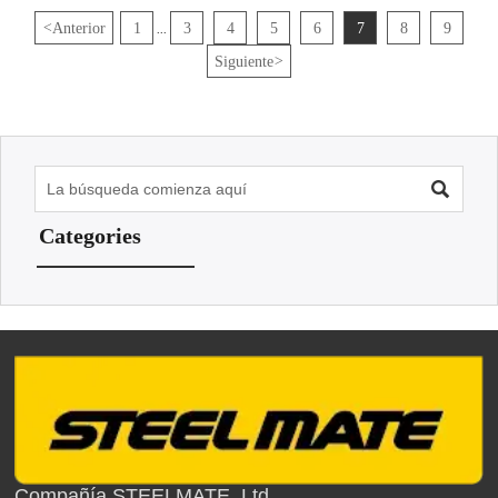
<
Anterior
1
3
4
5
6
7
8
9
...
Siguiente
>

Categories
Compañía STEELMATE, Ltd.