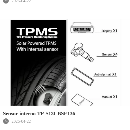

2026-04-22
Sensor interno TP-S13I-BSE136

2026-04-22