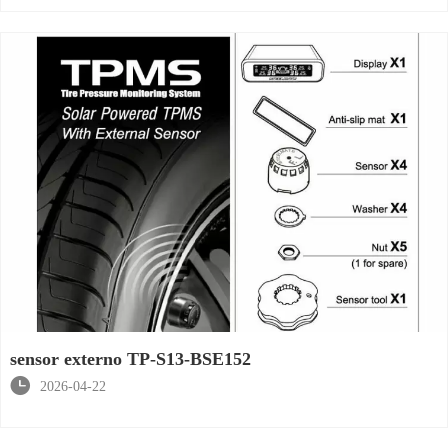
sensor externo TP-S13-BSE152

2026-04-22