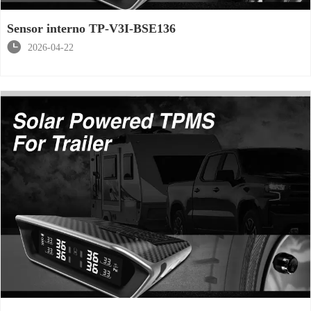
Sensor interno TP-V3I-BSE136

2026-04-22