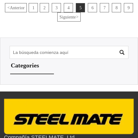
<
Anterior
1
2
3
4
5
6
7
8
9
Siguiente
>

Categories
Compañía STEELMATE, Ltd.